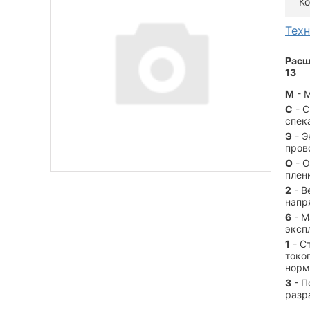
Ко
Тех
Расш
13
М
- 
С
- С
спек
Э
- Э
пров
О
- О
плен
2
- В
напр
6
- М
эксп
1
- С
токо
норм
3
- П
разр