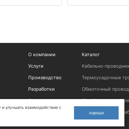
О компании
Каталог
Услуги
Кабельно-проводни
Производство
Термоусадочные тр
Разработки
Обмоточный провод
Сотрудничество
Плетёнка для кабел
у и улучшать взаимодействие с
Информация
Радиочастотный ка
хорошо
Контакты
ЛАН кабель