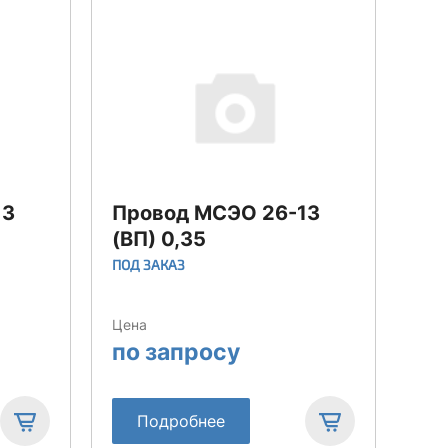
13
Провод МСЭО 26-13
Пр
(ВП) 0,35
(В
ПОД ЗАКАЗ
ПОД
Цена
Цен
по запросу
по
Подробнее