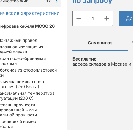
по запросу
личество жил
1х
нические характеристики
До
ифровка кабеля МСЭО 26-
Монтажный провод
Самовывоз
плошная изоляция из
аемой пленки
кран посеребренными
Бесплатно
олоками
адреса складов в Москве и
болочка из фторопластовой
ки
еличина номинального
яжения (250 Вольт)
аксимальная температура
луатации (200 С)
тепень прочности
проводящей жилы -
альной прочности
орядковый номер
аботки